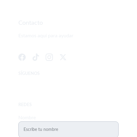
Contacto
Estamos aquí para ayudar
SÍGUENOS
 Whatsapp         3008171127-3233350497
REDES
Nombre