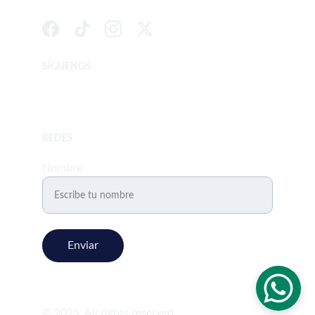
SÍGUENOS
 Whatsapp         3008171127-3233350497
REDES
Nombre
Enviar
© 2025. All rights reserved.